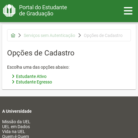
Portal do Estudante
Toggle
de Graduação
Serviços sem Autenticação
Opções de Cadastro
Opções de Cadastro
Escolha uma das opções abaixo:
Estudante Ativo
Estudante Egresso
A Universidade
Missão da UEL
UEL em Dados
Vida na UEL
Quem é Quem