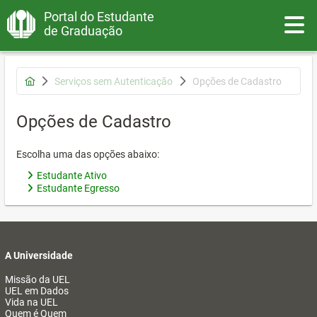
Portal do Estudante
Toggle
de Graduação
Serviços sem Autenticação
Opções de Cadastro
Opções de Cadastro
Escolha uma das opções abaixo:
Estudante Ativo
Estudante Egresso
A Universidade
Missão da UEL
UEL em Dados
Vida na UEL
Quem é Quem