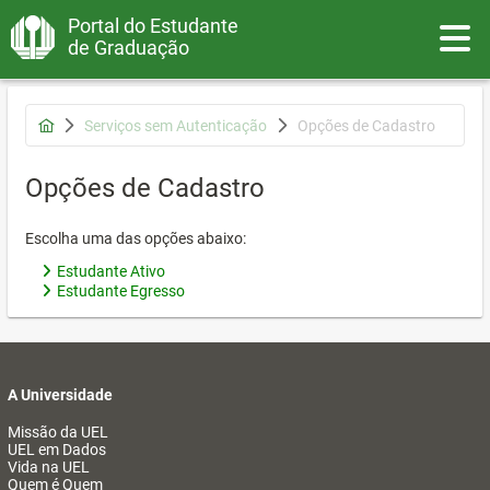
Portal do Estudante
Toggle
de Graduação
Serviços sem Autenticação
Opções de Cadastro
Opções de Cadastro
Escolha uma das opções abaixo:
Estudante Ativo
Estudante Egresso
A Universidade
Missão da UEL
UEL em Dados
Vida na UEL
Quem é Quem