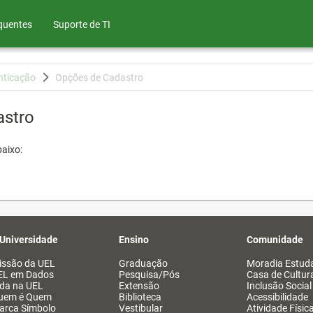
quentes
Suporte de TI
nticação
Opções de Cadastro
astro
aixo:
 Universidade
Ensino
Comunidade
issão da UEL
Graduação
Moradia Estuda
EL em Dados
Pesquisa/Pós
Casa de Cultur
ida na UEL
Extensão
Inclusão Social
uem é Quem
Biblioteca
Acessibilidade
arca Símbolo
Vestibular
Atividade Físic