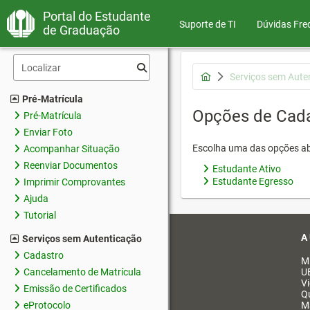
Portal do Estudante
Suporte de TI
Dúvidas Fre
de Graduação
Serviços sem Aute
Pré-Matrícula
Opções de Cad
Pré-Matrícula
Enviar Foto
Escolha uma das opções ab
Acompanhar Situação
Reenviar Documentos
Estudante Ativo
Estudante Egresso
Imprimir Comprovantes
Ajuda
Tutorial
A
Serviços sem Autenticação
Cadastro
M
Cancelamento de Matrícula
U
V
Emissão de Certificados
Q
eProtocolo
M