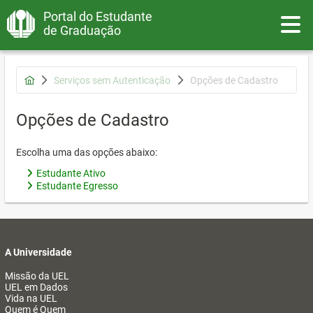
Portal do Estudante
Toggle
de Graduação
Serviços sem Autenticação
Opções de Cadastro
Opções de Cadastro
Escolha uma das opções abaixo:
Estudante Ativo
Estudante Egresso
A Universidade
Missão da UEL
UEL em Dados
Vida na UEL
Quem é Quem