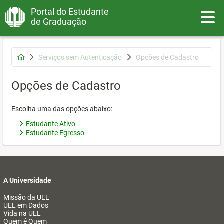
Portal do Estudante
Toggle
de Graduação
Serviços sem Autenticação
Opções de Cadastro
Opções de Cadastro
Escolha uma das opções abaixo:
Estudante Ativo
Estudante Egresso
A Universidade
Missão da UEL
UEL em Dados
Vida na UEL
Quem é Quem