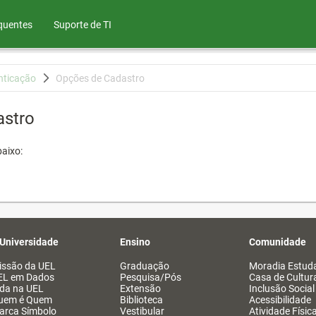
quentes
Suporte de TI
nticação
Opções de Cadastro
astro
aixo:
 Universidade
Ensino
Comunidade
issão da UEL
Graduação
Moradia Estuda
EL em Dados
Pesquisa/Pós
Casa de Cultur
ida na UEL
Extensão
Inclusão Social
uem é Quem
Biblioteca
Acessibilidade
arca Símbolo
Vestibular
Atividade Físic