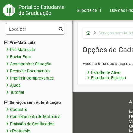
Portal do Estudante
Suporte de TI
Dúvidas Fre
de Graduação
Serviços sem Aute
Pré-Matrícula
Opções de Cad
Pré-Matrícula
Enviar Foto
Escolha uma das opções ab
Acompanhar Situação
Reenviar Documentos
Estudante Ativo
Estudante Egresso
Imprimir Comprovantes
Ajuda
Tutorial
A
Serviços sem Autenticação
Cadastro
M
Cancelamento de Matrícula
U
V
Emissão de Certificados
Q
eProtocolo
M