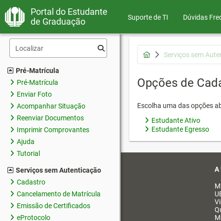
Portal do Estudante
Suporte de TI
Dúvidas Fre
de Graduação
Serviços sem Aute
Pré-Matrícula
Opções de Cad
Pré-Matrícula
Enviar Foto
Escolha uma das opções ab
Acompanhar Situação
Reenviar Documentos
Estudante Ativo
Estudante Egresso
Imprimir Comprovantes
Ajuda
Tutorial
A
Serviços sem Autenticação
Cadastro
M
Cancelamento de Matrícula
U
V
Emissão de Certificados
Q
eProtocolo
M