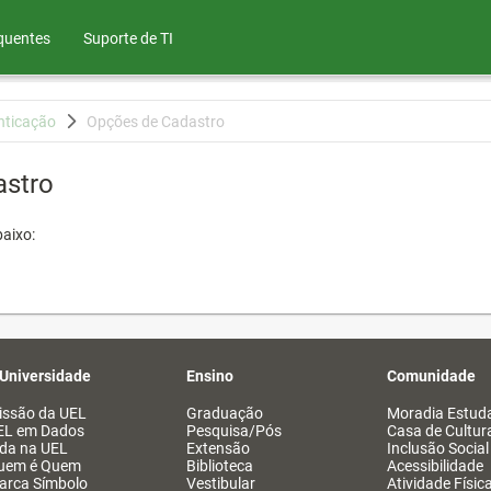
quentes
Suporte de TI
nticação
Opções de Cadastro
astro
aixo:
 Universidade
Ensino
Comunidade
issão da UEL
Graduação
Moradia Estuda
EL em Dados
Pesquisa/Pós
Casa de Cultur
ida na UEL
Extensão
Inclusão Social
uem é Quem
Biblioteca
Acessibilidade
arca Símbolo
Vestibular
Atividade Físic