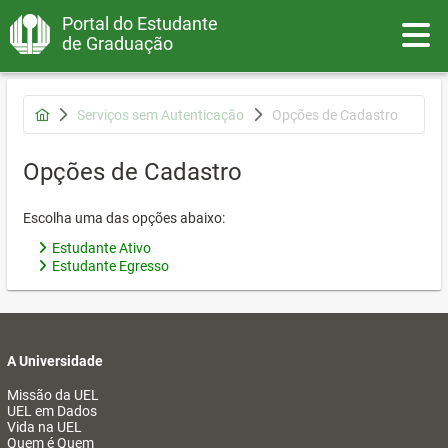
Portal do Estudante
Toggle
de Graduação
Serviços sem Autenticação
Opções de Cadastro
Opções de Cadastro
Escolha uma das opções abaixo:
Estudante Ativo
Estudante Egresso
A Universidade
Missão da UEL
UEL em Dados
Vida na UEL
Quem é Quem