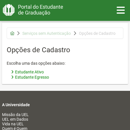
Portal do Estudante
Toggle
de Graduação
Serviços sem Autenticação
Opções de Cadastro
Opções de Cadastro
Escolha uma das opções abaixo:
Estudante Ativo
Estudante Egresso
A Universidade
Missão da UEL
UEL em Dados
Vida na UEL
Quem é Quem