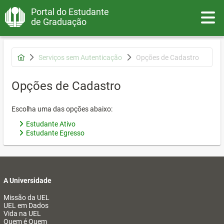
Portal do Estudante
Toggle
de Graduação
Serviços sem Autenticação
Opções de Cadastro
Opções de Cadastro
Escolha uma das opções abaixo:
Estudante Ativo
Estudante Egresso
A Universidade
Missão da UEL
UEL em Dados
Vida na UEL
Quem é Quem