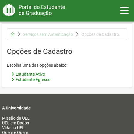
Portal do Estudante
Toggle
de Graduação
Serviços sem Autenticação
Opções de Cadastro
Opções de Cadastro
Escolha uma das opções abaixo:
Estudante Ativo
Estudante Egresso
A Universidade
Missão da UEL
UEL em Dados
Vida na UEL
Quem é Quem