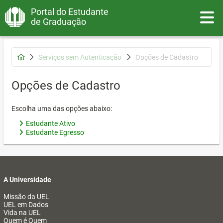
Portal do Estudante
Toggle
de Graduação
Serviços sem Autenticação
Opções de Cadastro
Opções de Cadastro
Escolha uma das opções abaixo:
Estudante Ativo
Estudante Egresso
A Universidade
Missão da UEL
UEL em Dados
Vida na UEL
Quem é Quem