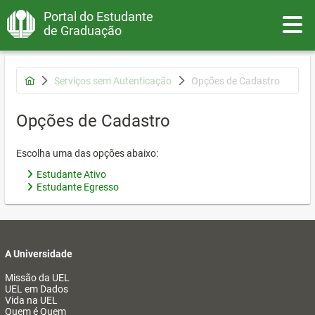
Portal do Estudante
Toggle
de Graduação
Serviços sem Autenticação
Opções de Cadastro
Opções de Cadastro
Escolha uma das opções abaixo:
Estudante Ativo
Estudante Egresso
A Universidade
Missão da UEL
UEL em Dados
Vida na UEL
Quem é Quem