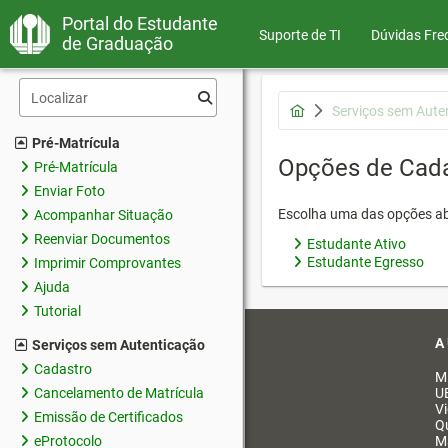
Portal do Estudante
Suporte de TI
Dúvidas Fre
de Graduação
Serviços sem Aute
Pré-Matrícula
Opções de Cad
Pré-Matrícula
Enviar Foto
Escolha uma das opções ab
Acompanhar Situação
Reenviar Documentos
Estudante Ativo
Estudante Egresso
Imprimir Comprovantes
Ajuda
Tutorial
A
Serviços sem Autenticação
Cadastro
M
Cancelamento de Matrícula
U
V
Emissão de Certificados
Q
eProtocolo
M