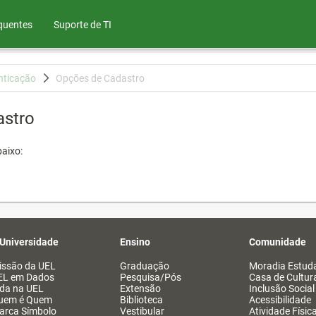
quentes
Suporte de TI
nticação
Opções de Cadastro
astro
aixo:
 Universidade
Ensino
Comunidade
issão da UEL
Graduação
Moradia Estuda
EL em Dados
Pesquisa/Pós
Casa de Cultur
ida na UEL
Extensão
Inclusão Social
uem é Quem
Biblioteca
Acessibilidade
arca Símbolo
Vestibular
Atividade Físic