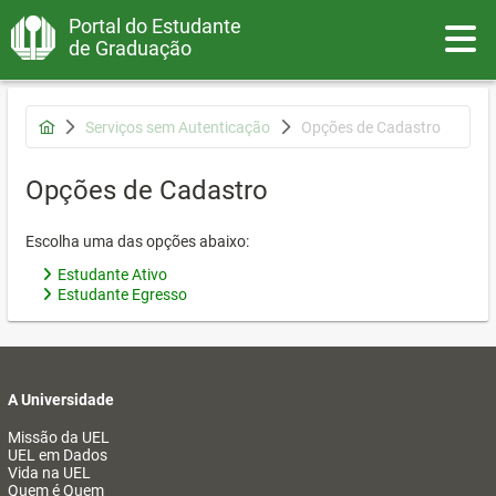
Portal do Estudante
Toggle
de Graduação
Serviços sem Autenticação
Opções de Cadastro
Opções de Cadastro
Escolha uma das opções abaixo:
Estudante Ativo
Estudante Egresso
A Universidade
Missão da UEL
UEL em Dados
Vida na UEL
Quem é Quem