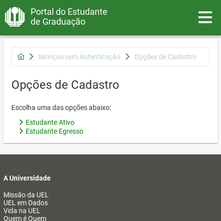
Portal do Estudante
Toggle
de Graduação
Serviços sem Autenticação
Opções de Cadastro
Opções de Cadastro
Escolha uma das opções abaixo:
Estudante Ativo
Estudante Egresso
A Universidade
Missão da UEL
UEL em Dados
Vida na UEL
Quem é Quem