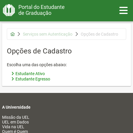
Portal do Estudante
Toggle
de Graduação
Serviços sem Autenticação
Opções de Cadastro
Opções de Cadastro
Escolha uma das opções abaixo:
Estudante Ativo
Estudante Egresso
A Universidade
Missão da UEL
UEL em Dados
Vida na UEL
Quem é Quem