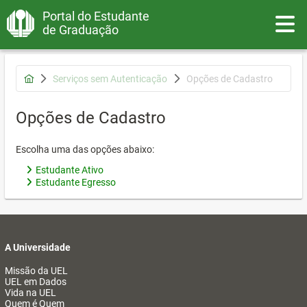
Portal do Estudante
Toggle
de Graduação
Serviços sem Autenticação
Opções de Cadastro
Opções de Cadastro
Escolha uma das opções abaixo:
Estudante Ativo
Estudante Egresso
A Universidade
Missão da UEL
UEL em Dados
Vida na UEL
Quem é Quem