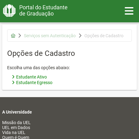
Portal do Estudante
Toggle
de Graduação
Serviços sem Autenticação
Opções de Cadastro
Opções de Cadastro
Escolha uma das opções abaixo:
Estudante Ativo
Estudante Egresso
A Universidade
Missão da UEL
UEL em Dados
Vida na UEL
Quem é Quem