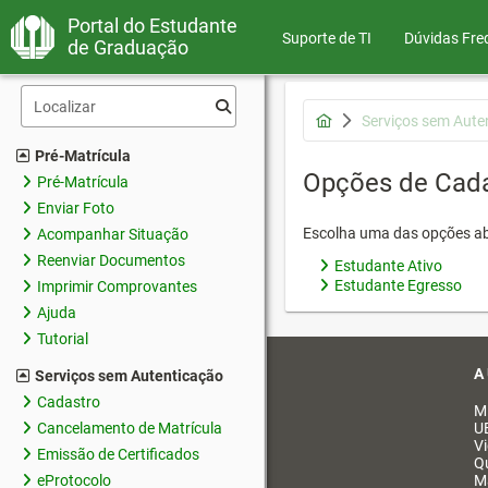
Portal do Estudante
Suporte de TI
Dúvidas Fre
de Graduação
Serviços sem Aute
Pré-Matrícula
Opções de Cad
Pré-Matrícula
Enviar Foto
Escolha uma das opções ab
Acompanhar Situação
Reenviar Documentos
Estudante Ativo
Estudante Egresso
Imprimir Comprovantes
Ajuda
Tutorial
A
Serviços sem Autenticação
Cadastro
M
Cancelamento de Matrícula
U
V
Emissão de Certificados
Q
eProtocolo
M