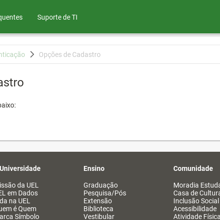
quentes
Suporte de TI
nticação
Opções de Cadastro
astro
aixo:
 Universidade
Ensino
Comunidade
issão da UEL
Graduação
Moradia Estuda
EL em Dados
Pesquisa/Pós
Casa de Cultur
ida na UEL
Extensão
Inclusão Social
uem é Quem
Biblioteca
Acessibilidade
arca Símbolo
Vestibular
Atividade Físic