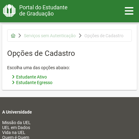
Portal do Estudante
Toggle
de Graduação
Serviços sem Autenticação
Opções de Cadastro
Opções de Cadastro
Escolha uma das opções abaixo:
Estudante Ativo
Estudante Egresso
A Universidade
Missão da UEL
UEL em Dados
Vida na UEL
Quem é Quem