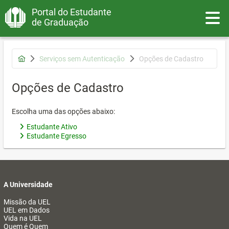
Portal do Estudante
Toggle
de Graduação
Serviços sem Autenticação
Opções de Cadastro
Opções de Cadastro
Escolha uma das opções abaixo:
Estudante Ativo
Estudante Egresso
A Universidade
Missão da UEL
UEL em Dados
Vida na UEL
Quem é Quem