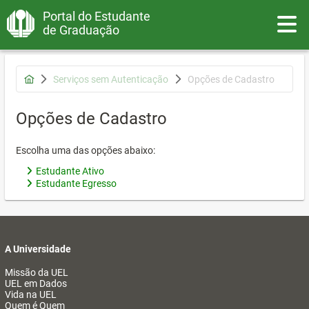
Portal do Estudante
Toggle
de Graduação
Serviços sem Autenticação
Opções de Cadastro
Opções de Cadastro
Escolha uma das opções abaixo:
Estudante Ativo
Estudante Egresso
A Universidade
Missão da UEL
UEL em Dados
Vida na UEL
Quem é Quem