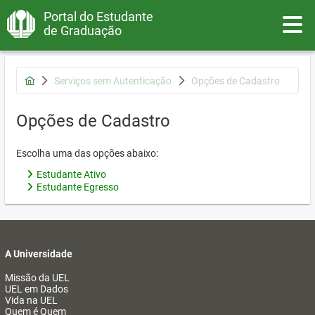
Portal do Estudante
Toggle
de Graduação
Serviços sem Autenticação
Opções de Cadastro
Opções de Cadastro
Escolha uma das opções abaixo:
Estudante Ativo
Estudante Egresso
A Universidade
Missão da UEL
UEL em Dados
Vida na UEL
Quem é Quem