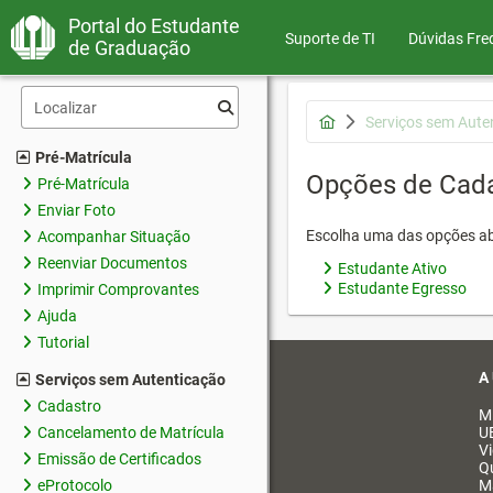
Portal do Estudante
Suporte de TI
Dúvidas Fre
de Graduação
Serviços sem Aute
Pré-Matrícula
Opções de Cad
Pré-Matrícula
Enviar Foto
Escolha uma das opções ab
Acompanhar Situação
Reenviar Documentos
Estudante Ativo
Estudante Egresso
Imprimir Comprovantes
Ajuda
Tutorial
A
Serviços sem Autenticação
Cadastro
M
Cancelamento de Matrícula
U
V
Emissão de Certificados
Q
eProtocolo
M