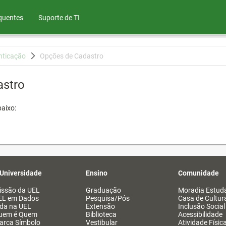
quentes
Suporte de TI
nticação
Opções de Cadastro
astro
aixo:
 Universidade
Ensino
Comunidade
issão da UEL
Graduação
Moradia Estuda
EL em Dados
Pesquisa/Pós
Casa de Cultur
ida na UEL
Extensão
Inclusão Social
uem é Quem
Biblioteca
Acessibilidade
arca Símbolo
Vestibular
Atividade Físic