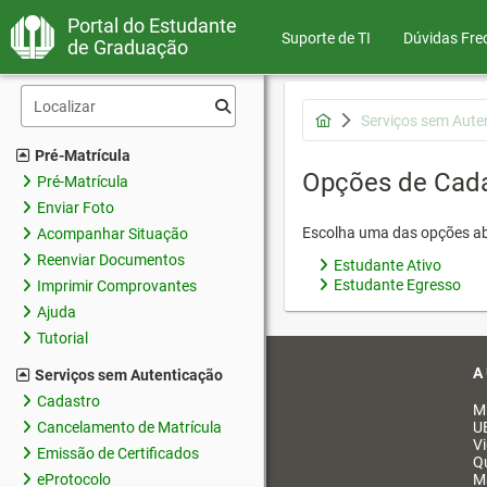
Portal do Estudante
Suporte de TI
Dúvidas Fre
de Graduação
Serviços sem Aute
Pré-Matrícula
Opções de Cad
Pré-Matrícula
Enviar Foto
Escolha uma das opções ab
Acompanhar Situação
Reenviar Documentos
Estudante Ativo
Estudante Egresso
Imprimir Comprovantes
Ajuda
Tutorial
A
Serviços sem Autenticação
Cadastro
M
Cancelamento de Matrícula
U
V
Emissão de Certificados
Q
eProtocolo
M