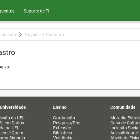
quentes
Suporte de TI
nticação
Opções de Cadastro
astro
aixo:
 Universidade
Ensino
Comunidade
issão da UEL
Graduação
Moradia Estuda
EL em Dados
Pesquisa/Pós
Casa de Cultur
ida na UEL
Extensão
Inclusão Social
uem é Quem
Biblioteca
Acessibilidade
arca Símbolo
Vestibular
Atividade Físic