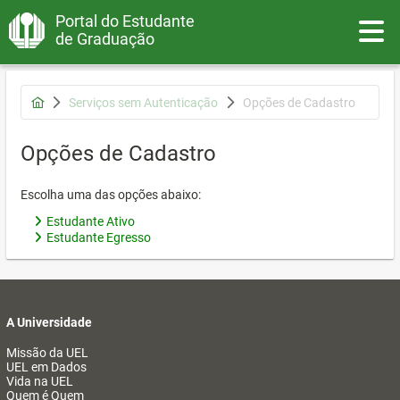
Portal do Estudante
Toggle
de Graduação
Serviços sem Autenticação
Opções de Cadastro
Opções de Cadastro
Escolha uma das opções abaixo:
Estudante Ativo
Estudante Egresso
A Universidade
Missão da UEL
UEL em Dados
Vida na UEL
Quem é Quem