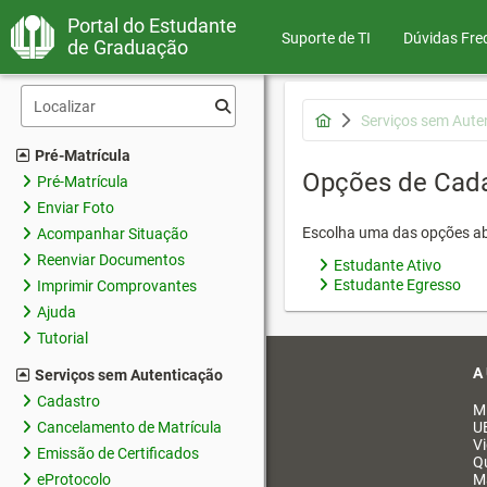
Portal do Estudante
Suporte de TI
Dúvidas Fre
de Graduação
Serviços sem Aute
Pré-Matrícula
Opções de Cad
Pré-Matrícula
Enviar Foto
Escolha uma das opções ab
Acompanhar Situação
Reenviar Documentos
Estudante Ativo
Estudante Egresso
Imprimir Comprovantes
Ajuda
Tutorial
A
Serviços sem Autenticação
Cadastro
M
Cancelamento de Matrícula
U
V
Emissão de Certificados
Q
eProtocolo
M