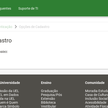
quentes
Suporte de TI
nticação
Opções de Cadastro
astro
aixo:
 Universidade
Ensino
Comunidade
issão da UEL
Graduação
Moradia Estuda
EL em Dados
Pesquisa/Pós
Casa de Cultur
ida na UEL
Extensão
Inclusão Social
uem é Quem
Biblioteca
Acessibilidade
arca Símbolo
Vestibular
Atividade Físic