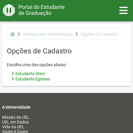
Portal do Estudante
Toggle
de Graduação
Serviços sem Autenticação
Opções de Cadastro
Opções de Cadastro
Escolha uma das opções abaixo:
Estudante Ativo
Estudante Egresso
A Universidade
Missão da UEL
UEL em Dados
Vida na UEL
Quem é Quem