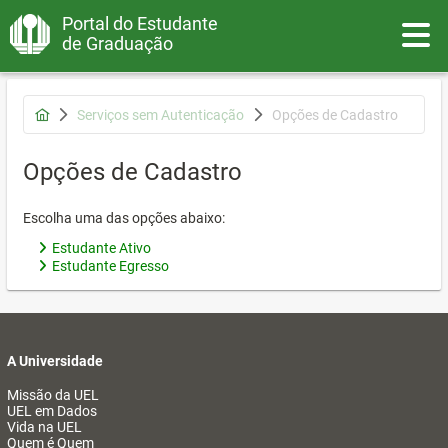
Portal do Estudante
Toggle
de Graduação
Serviços sem Autenticação
Opções de Cadastro
Opções de Cadastro
Escolha uma das opções abaixo:
Estudante Ativo
Estudante Egresso
A Universidade
Missão da UEL
UEL em Dados
Vida na UEL
Quem é Quem