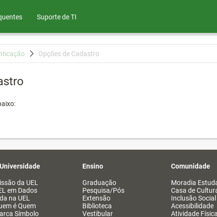
quentes
Suporte de TI
nticação
Opções de Cadastro
astro
aixo:
 Universidade
Ensino
Comunidade
issão da UEL
Graduação
Moradia Estuda
EL em Dados
Pesquisa/Pós
Casa de Cultur
ida na UEL
Extensão
Inclusão Social
uem é Quem
Biblioteca
Acessibilidade
arca Símbolo
Vestibular
Atividade Físic