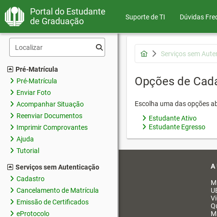
Portal do Estudante
Suporte de TI
Dúvidas Fre
de Graduação
Serviços sem Aute
Pré-Matrícula
Opções de Cad
Pré-Matrícula
Enviar Foto
Escolha uma das opções ab
Acompanhar Situação
Reenviar Documentos
Estudante Ativo
Estudante Egresso
Imprimir Comprovantes
Ajuda
Tutorial
A
Serviços sem Autenticação
Cadastro
M
Cancelamento de Matrícula
U
V
Emissão de Certificados
Q
eProtocolo
M