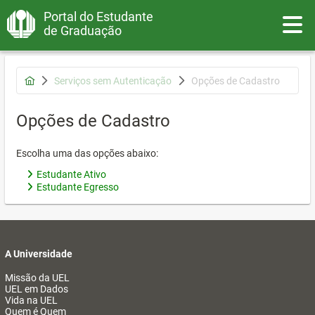
Portal do Estudante
Toggle
de Graduação
Serviços sem Autenticação
Opções de Cadastro
Opções de Cadastro
Escolha uma das opções abaixo:
Estudante Ativo
Estudante Egresso
A Universidade
Missão da UEL
UEL em Dados
Vida na UEL
Quem é Quem