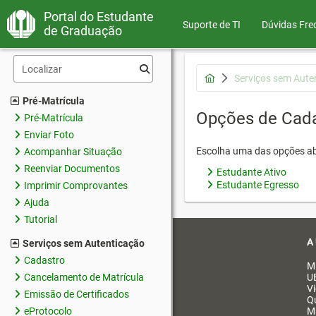
Portal do Estudante
Suporte de TI
Dúvidas Fre
de Graduação
Serviços sem Aute
Pré-Matrícula
Opções de Cad
Pré-Matrícula
Enviar Foto
Escolha uma das opções ab
Acompanhar Situação
Reenviar Documentos
Estudante Ativo
Estudante Egresso
Imprimir Comprovantes
Ajuda
Tutorial
A
Serviços sem Autenticação
Cadastro
M
Cancelamento de Matrícula
U
V
Emissão de Certificados
Q
eProtocolo
M