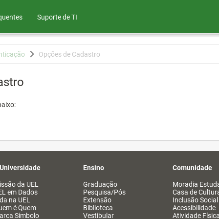
quentes
Suporte de TI
nticação
Opções de Cadastro
astro
aixo:
 Universidade
Ensino
Comunidade
issão da UEL
Graduação
Moradia Estuda
EL em Dados
Pesquisa/Pós
Casa de Cultur
ida na UEL
Extensão
Inclusão Social
uem é Quem
Biblioteca
Acessibilidade
arca Símbolo
Vestibular
Atividade Físic