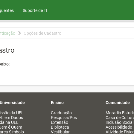
quentes
Suporte de TI
nticação
Opções de Cadastro
astro
aixo:
 Universidade
Ensino
Comunidade
issão da UEL
Graduação
Moradia Estuda
EL em Dados
Pesquisa/Pós
Casa de Cultur
ida na UEL
Extensão
Inclusão Social
uem é Quem
Biblioteca
Acessibilidade
arca Símbolo
Vestibular
Atividade Físic