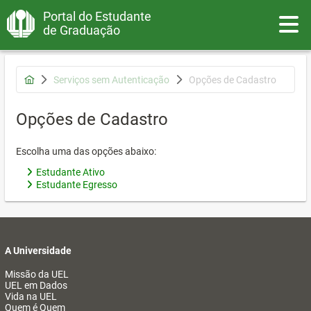
Portal do Estudante
Toggle
de Graduação
Serviços sem Autenticação
Opções de Cadastro
Opções de Cadastro
Escolha uma das opções abaixo:
Estudante Ativo
Estudante Egresso
A Universidade
Missão da UEL
UEL em Dados
Vida na UEL
Quem é Quem