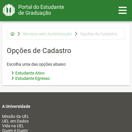
Portal do Estudante
Toggle
de Graduação
Serviços sem Autenticação
Opções de Cadastro
Opções de Cadastro
Escolha uma das opções abaixo:
Estudante Ativo
Estudante Egresso
A Universidade
Missão da UEL
UEL em Dados
Vida na UEL
Quem é Quem