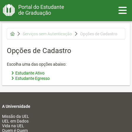
Portal do Estudante
Toggle
de Graduação
Serviços sem Autenticação
Opções de Cadastro
Opções de Cadastro
Escolha uma das opções abaixo:
Estudante Ativo
Estudante Egresso
A Universidade
Missão da UEL
UEL em Dados
Vida na UEL
Quem é Quem