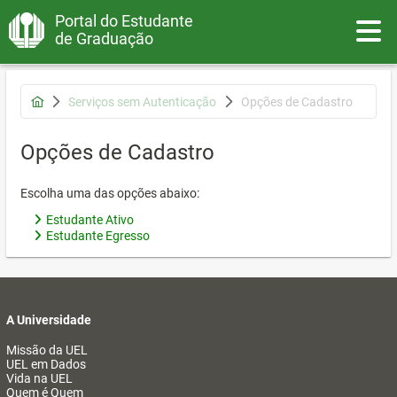
Portal do Estudante
Toggle
de Graduação
Serviços sem Autenticação
Opções de Cadastro
Opções de Cadastro
Escolha uma das opções abaixo:
Estudante Ativo
Estudante Egresso
A Universidade
Missão da UEL
UEL em Dados
Vida na UEL
Quem é Quem