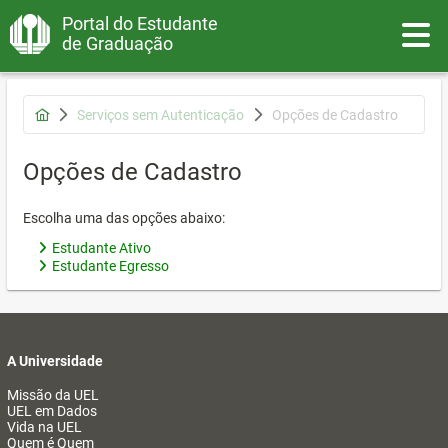
Portal do Estudante
Toggle
de Graduação
Serviços sem Autenticação
Opções de Cadastro
Opções de Cadastro
Escolha uma das opções abaixo:
Estudante Ativo
Estudante Egresso
A Universidade
Missão da UEL
UEL em Dados
Vida na UEL
Quem é Quem