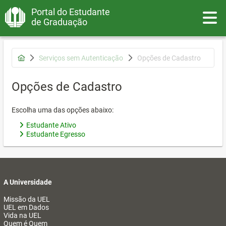
Portal do Estudante
Toggle
de Graduação
Serviços sem Autenticação
Opções de Cadastro
Opções de Cadastro
Escolha uma das opções abaixo:
Estudante Ativo
Estudante Egresso
A Universidade
Missão da UEL
UEL em Dados
Vida na UEL
Quem é Quem