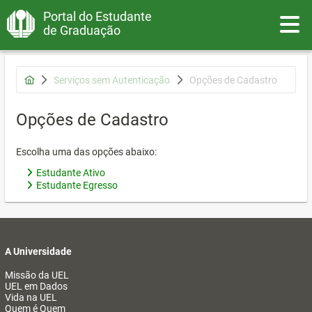
Portal do Estudante
Toggle
de Graduação
Serviços sem Autenticação
Opções de Cadastro
Opções de Cadastro
Escolha uma das opções abaixo:
Estudante Ativo
Estudante Egresso
A Universidade
Missão da UEL
UEL em Dados
Vida na UEL
Quem é Quem