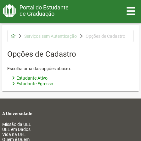
Portal do Estudante
Toggle
de Graduação
Serviços sem Autenticação
Opções de Cadastro
Opções de Cadastro
Escolha uma das opções abaixo:
Estudante Ativo
Estudante Egresso
A Universidade
Missão da UEL
UEL em Dados
Vida na UEL
Quem é Quem