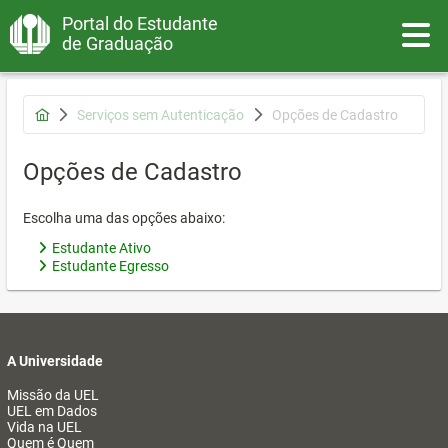
Portal do Estudante
Toggle
de Graduação
Serviços sem Autenticação
Opções de Cadastro
Opções de Cadastro
Escolha uma das opções abaixo:
Estudante Ativo
Estudante Egresso
A Universidade
Missão da UEL
UEL em Dados
Vida na UEL
Quem é Quem