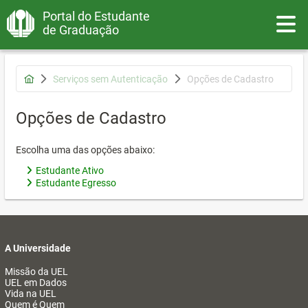
Portal do Estudante
Toggle
de Graduação
Serviços sem Autenticação
Opções de Cadastro
Opções de Cadastro
Escolha uma das opções abaixo:
Estudante Ativo
Estudante Egresso
A Universidade
Missão da UEL
UEL em Dados
Vida na UEL
Quem é Quem