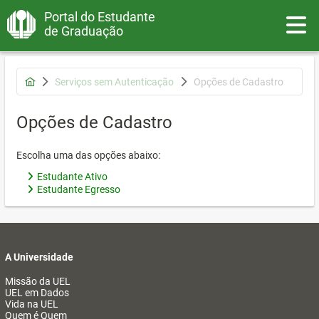
Portal do Estudante
Toggle
de Graduação
Serviços sem Autenticação
Opções de Cadastro
Opções de Cadastro
Escolha uma das opções abaixo:
Estudante Ativo
Estudante Egresso
A Universidade
Missão da UEL
UEL em Dados
Vida na UEL
Quem é Quem