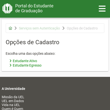
Portal do Estudante
Toggle
de Graduação
Serviços sem Autenticação
Opções de Cadastro
Opções de Cadastro
Escolha uma das opções abaixo:
Estudante Ativo
Estudante Egresso
A Universidade
Missão da UEL
UEL em Dados
Vida na UEL
Quem é Quem