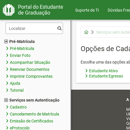
Portal do Estudante
Suporte de TI
Dúvidas Fre
de Graduação
Serviços sem Aute
Pré-Matrícula
Opções de Cad
Pré-Matrícula
Enviar Foto
Escolha uma das opções ab
Acompanhar Situação
Reenviar Documentos
Estudante Ativo
Estudante Egresso
Imprimir Comprovantes
Ajuda
Tutorial
A
Serviços sem Autenticação
Cadastro
M
Cancelamento de Matrícula
U
V
Emissão de Certificados
Q
eProtocolo
M