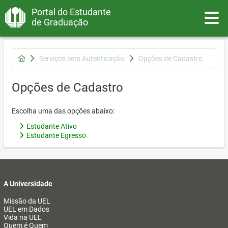
Portal do Estudante
Toggle
de Graduação
Serviços sem Autenticação
Opções de Cadastro
Opções de Cadastro
Escolha uma das opções abaixo:
Estudante Ativo
Estudante Egresso
A Universidade
Missão da UEL
UEL em Dados
Vida na UEL
Quem é Quem