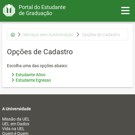
Portal do Estudante
Toggle
de Graduação
Serviços sem Autenticação
Opções de Cadastro
Opções de Cadastro
Escolha uma das opções abaixo:
Estudante Ativo
Estudante Egresso
A Universidade
Missão da UEL
UEL em Dados
Vida na UEL
Quem é Quem